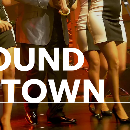
OUND
OTOWN