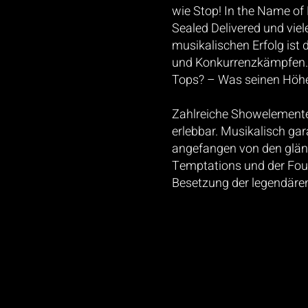
wie Stop! In the Name of 
Sealed Delivered und vi
musikalischen Erfolg ist
und Konkurrenzkämpfen. B
Tops? – Was seinen Höhe
Zahlreiche Showelemente m
erlebbar.
Musikalisch gar
angefangen von
den glä
Temptations und der
Fou
Besetzung der legendär