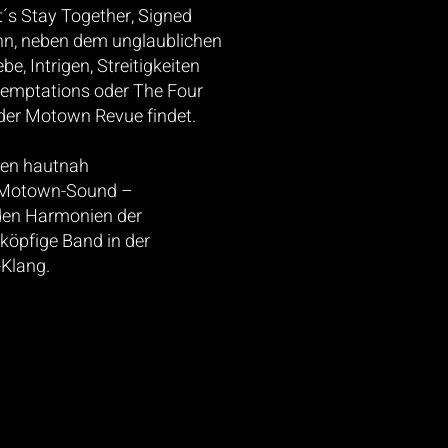
t´s Stay Together,
Signed
enn, neben dem
unglaublichen
ebe,
Intrigen, Streitigkeiten
emptations oder The Four
der Motown Revue findet.
gten hautnah
n Motown-Sound –
den Harmonien der
köpfige Band in der
-Klang.