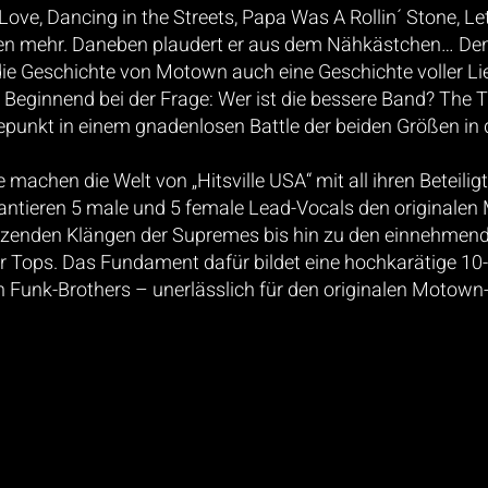
Love, Dancing in the Streets, Papa Was A Rollin´ Stone, Le
elen mehr. Daneben plaudert er aus dem Nähkästchen… D
 die Geschichte von Motown auch eine Geschichte voller Li
eginnend bei der Frage: Wer ist die bessere Band? The
T
punkt in einem gnadenlosen Battle der beiden
Größen in 
achen die Welt von „Hitsville USA“ mit all ihren Beteili
antieren 5 male und 5 female Lead-Vocals den originale
nzenden Klängen der Supremes bis hin zu den einnehmen
r Tops. Das Fundament dafür bildet eine hochkarätige 10-
en
Funk-Brothers – unerlässlich für den originalen Motown