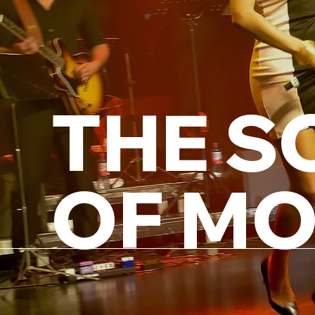
THE S
OF M