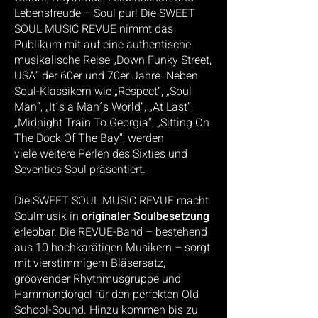
Lebensfreude – Soul pur!
Die SWEET
SOUL MUSIC REVUE nimmt das
Publikum mit auf eine authentische
musikalische Reise „Down
Funky Street,
USA“ der 60er und 70er Jahre. Neben
Soul-Klassikern wie „Respect“, „Soul
Man“, „It´s a
Man´s World“, „At Last“,
„Midnight Train To Georgia“, „Sitting On
The Dock Of The Bay“, werden
viele
weitere Perlen des Sixties und
Seventies Soul präsentiert.
Die SWEET SOUL MUSIC REVUE macht
Soulmusik in
originaler Soulbesetzung
erlebbar. Die REVUE-Band –
bestehend
aus 10 hochkarätigen Musikern – sorgt
mit vierstimmigem Bläsersatz,
groovender R
hythmusgruppe und
Hammondorgel für den perfekten Old
School-Sound. Hinzu kommen bis zu