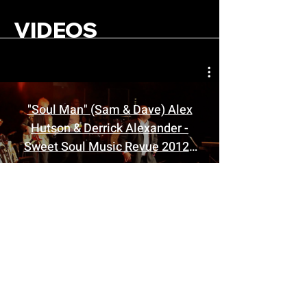
VIDEOS
"Soul Man" (Sam & Dave) Alex
Hutson & Derrick Alexander -
Sweet Soul Music Revue 2012 -
Theaterhaus Stuttgart
Video abspielen
INFOS